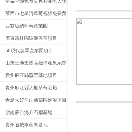
草莓视频免费黄色智能無人化
萊西市七星河草莓视频免费黄
聯動四季棚
西雙版納藍莓產業園
色數字農業藍莓產業示範園
廣東碧桂園玻璃溫室項目
58現代農業產業園項目
山東土地集團高標準蘋果示範
貴州麻江縣藍莓基地項目
園
貴州麻江縣大棚草莓栽培
青島大好河山葡萄園滴灌項目
雲南蒙自海升石榴基地
貴州省威寧蘋果基地