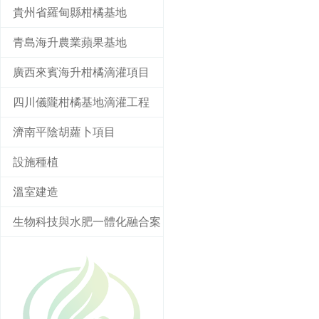
貴州省羅甸縣柑橘基地
青島海升農業蘋果基地
廣西來賓海升柑橘滴灌項目
四川儀隴柑橘基地滴灌工程
濟南平陰胡蘿卜項目
設施種植
溫室建造
生物科技與水肥一體化融合案
例