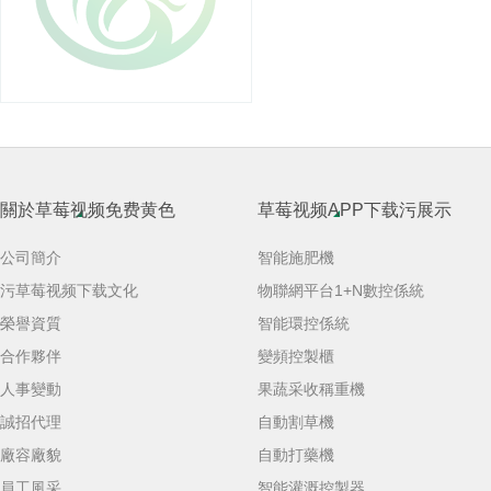
關於草莓视频免费黄色
草莓视频APP下载污展示
公司簡介
智能施肥機
污草莓视频下载文化
物聯網平台1+N數控係統
榮譽資質
智能環控係統
合作夥伴
變頻控製櫃
人事變動
果蔬采收稱重機
誠招代理
自動割草機
廠容廠貌
自動打藥機
員工風采
智能灌溉控製器